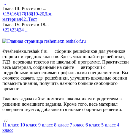
достичь? Чем завершилось восстание?
...
Восставшие стремились к независимости Царства Польского. Цели достичь
Глава III. Россия во ...
не удалось, восстание было подавлено. После подавления восстания были
§15
§16
§17
§18
§19-20
Доп
ликвидированы последние следы автономии Польши, а название Царство
материал
§21
Тест
Польское было заменено термином Привислинский край.
Глава IV. Россия в 18...
3. Для чего на кавказских приграничных землях были образованы казачьи
§22
§23
§24
...
войска?
Это делалось для охраны региона и освоения новых земель.
4. Что такое западные губернии? Назовите их основные центры. Какие
особенности имела политика правительства в этом регионе в 1860-1870-e
гг.?
©resheniexn.reshak-f.ru — сборник решебников для учеников
Западные губернии - это украинские и белорусские губернии. Их
старших и средних классов. Здесь можно найти решебники,
основными центрами были Киев, Минск, Могилев, Витебск, Подольск,
ГДЗ, переводы текстов по школьной программе. Практически
Волынь. Крестьянская реформа на этих землях была проведена в 1863 г. По
весь материал, собранный на сайте — авторский с
отношению к белорусам и малороссам правительство не допускало
подробными пояснениями профильными специалистами. Вы
национальные послабления. В них правительство видело «исконную и
сможете скачать гдз, решебники, улучшить школьные оценки,
живую часть русского народа».
повысить знания, получить намного больше свободного
1. Как восстание поляков в Российской империи повлияло на политику
времени.
центральной власти на территории бывшего Царства Польского?
Политика ужесточилась. После подавления восстания были ликвидированы
Главная задача сайта: помогать школьникам и родителям в
последние следы автономии Польши, название Царство Польское было
решении домашнего задания. Кроме того, весь материал
заменено термином Привислинский край. Для укрепления своих позиций
совершенствуется, добавляются новые сборники решений.
правительство стало назначать на административные, педагогические,
церковные должности русские кадры, польские дворяне были лишены права
гдз
избирать предводителей дворянства, теперь их назначали в Петербурге.
11 класс
10 класс
9 класс
8 класс
7 класс
6 класс
5 класс
4
Полякам-католикам было запрещено покупать и арендовать земли в девяти
класс
западных губерниях.