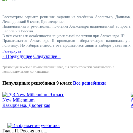
Рассмотрим вариант решения задания из учебника Арсентьев, Данилов,
Левандовский 9 класс, Просвещение:
Национальная и религиозная политика Александра национальный вопрос в
Европе и в России.
В чём состояли особенности национальной политики при Александре II?
Правительство Александра II проводило избирательную национальную
политику. Но избирательность эта проявлялась лишь в выборе различных
методов для сохранения единой и неделимой Российской империи.
Развернуть
Вспомните, когда и при каких обстоятельствах началась Кавказская война.
« Предыдущее
Следующее »
Кавказская война началась, когда горцев возглавил духовный лидер имам
Шамиль, пользовавшийся особым авторитетом. Он создал государство
*размещая тексты в комментариях ниже, вы автоматически соглашаетесь с
(имамат), в котором установил строгую дисциплину, систему подчинения,
пользовательским соглашением
строгие наказания за проступки.
Вспомните, кто такие старообрядцы.
Популярные решебники 9 класс
Все решебники
Старообрядцы - люди, отказывающиеся признать церковные нововведения
Никона.
1. Что представлял собой национальный вопрос в Европе во второй
половине XIX в.?
New Millennium
А
Национальный вопрос стал одним из самых острых политических вопросов
Казырбаева, Дворецкая
А
в Европе. Но он имел не только свою прогрессивную сторону,
выразившуюся в стремлении народов к преодолению национального гнёта.
Другой его стороной было формирование идеологии национализма, в
которой нация признаёт за собой исключительные права и способности,
превосходство над другими народами.
Глава II. Россия во в...
2. Каковы были цели Польского восстания 1863-1864 гг.? Удалось ли их