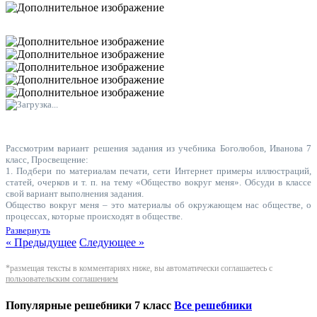
Рассмотрим вариант решения задания из учебника Боголюбов, Иванова 7
класс, Просвещение:
1. Подбери по материалам печати, сети Интернет примеры иллюстраций,
статей, очерков и т. п. на тему «Общество вокруг меня». Обсуди в классе
свой вариант выполнения задания.
Общество вокруг меня – это материалы об окружающем нас обществе, о
процессах, которые происходят в обществе.
• В Госдуму внесли проект о бесплатной парковке для ветеранов боевых
Развернуть
действий
« Предыдущее
Следующее »
• Глава Кузбасса открыл многопрофильный больничный комплекс в
Междуреченске
*размещая тексты в комментариях ниже, вы автоматически соглашаетесь с
• В России создадут Ассоциацию ветеранов педагогического труда
пользовательским соглашением
2. Составь собственную энциклопедию «Привычки: полезные, бесполезные,
вредные». Подбери иллюстрации, высказывания мудрых людей, представь в
Популярные решебники 7 класс
Все решебники
классе свой вариант. Выслушай замечания одноклассников.